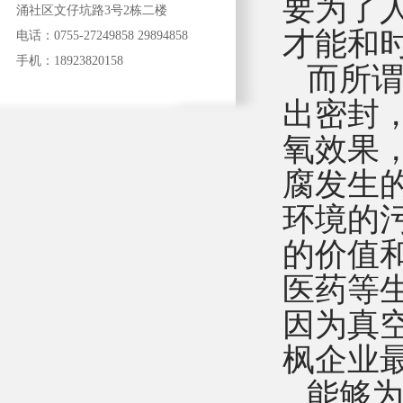
要为了
涌社区文仔坑路3号2栋二楼
才能和
电话：0755-27249858 29894858
手机：18923820158
而所谓
出密封
氧效果
腐发生
环境的
的价值
医药等
因为真
枫企业
能够为